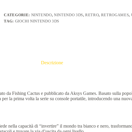
CATEGORIE:
NINTENDO
,
NINTENDO 3DS
,
RETRO
,
RETROGAMES
,
TAG:
GIOCHI NINTENDO 3DS
Descrizione
ato da Fishing Cactus e pubblicato da Aksys Games. Basato sulla popol
a per la prima volta la serie su console portatile, introducendo una nuova d
iede nella capacità di “invertire” il mondo tra bianco e nero, trasforman
acoli e trovare la via d’uscita da ogni livello