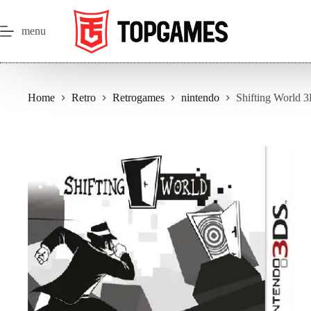
Salta
al
contenuto
menu
Home
Retro
Retrogames
nintendo
Shifting World 