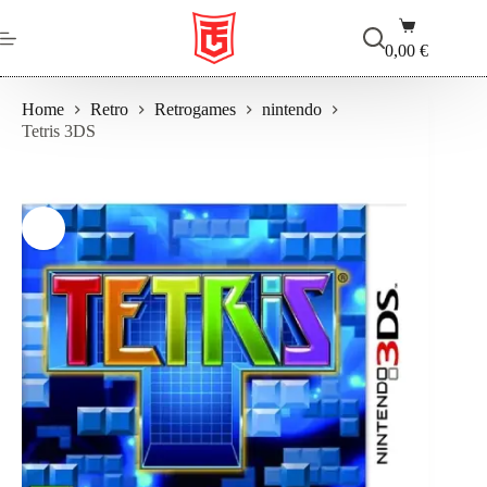
Salta
Carrello
al
contenuto
0,00
€
Home
Retro
Retrogames
nintendo
Tetris 3DS