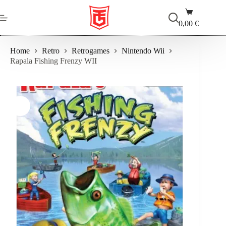
Salta
Carrello
al
contenuto
0,00
€
Home
Retro
Retrogames
Nintendo Wii
Rapala Fishing Frenzy WII