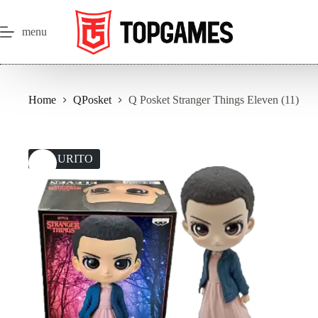
Salta
al
contenuto
menu
Home
QPosket
Q Posket Stranger Things Eleven (11)
ESAURITO