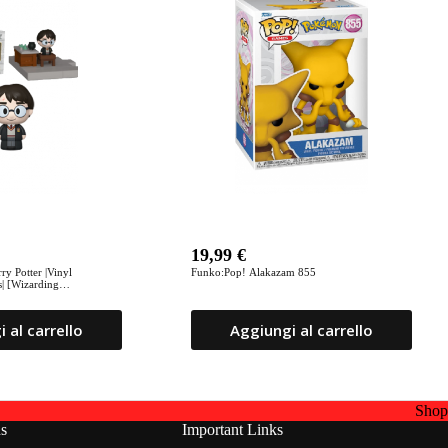
19,99
€
ry Potter |Vinyl
Funko:Pop! Alakazam 855
 al carrello
Aggiungi al carrello
Sho
ns
Important Links