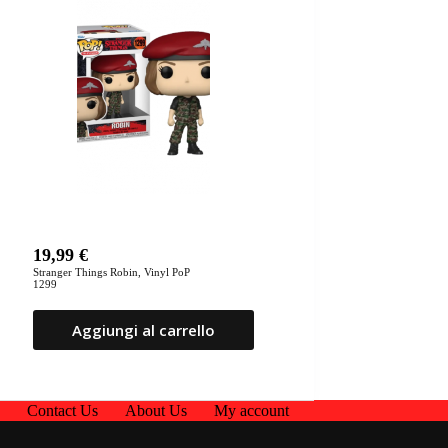
19,99
€
Stranger Things Robin, Vinyl PoP
1299
Aggiungi al carrello
p
Contact Us
About Us
My account