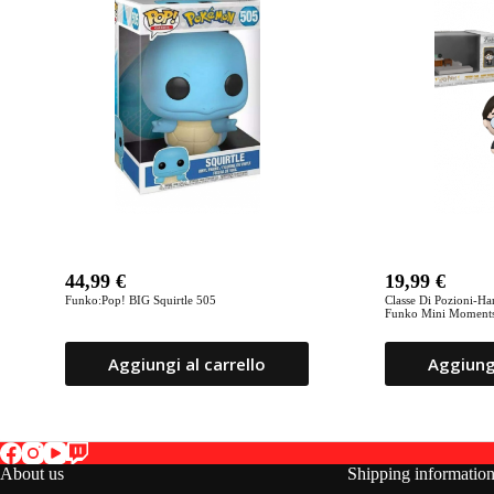
44,99
€
19,99
€
Funko:Pop! BIG Squirtle 505
Classe Di Pozioni-Har
Funko Mini Moments| [Wizarding
World]
Aggiungi al carrello
Aggiungi
About us
Shipping informatio