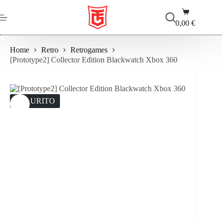
Salta
Carrello
al
contenuto
0,00
€
Home
Retro
Retrogames
[Prototype2] Collector Edition Blackwatch Xbox 360
ESAURITO