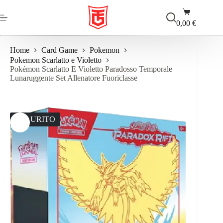
Salta
Carrello
al
contenuto
0,00
€
Home
Card Game
Pokemon
Pokemon Scarlatto e Violetto
Pokémon Scarlatto E Violetto Paradosso Temporale
Lunaruggente Set Allenatore Fuoriclasse
ESAURITO