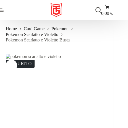
Salta
Carrello
al
contenuto
0,00
€
Home
Card Game
Pokemon
Pokemon Scarlatto e Violetto
Pokemon Scarlatto e Violetto Busta
ESAURITO