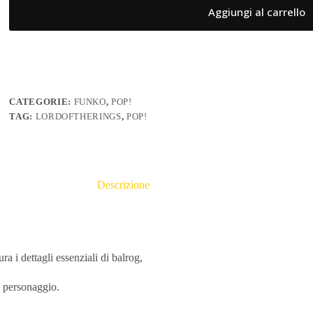
Aggiungi al carrello
CATEGORIE:
FUNKO
,
POP!
TAG:
LORDOFTHERINGS
,
POP!
Descrizione
ura i dettagli essenziali di balrog,
o personaggio.