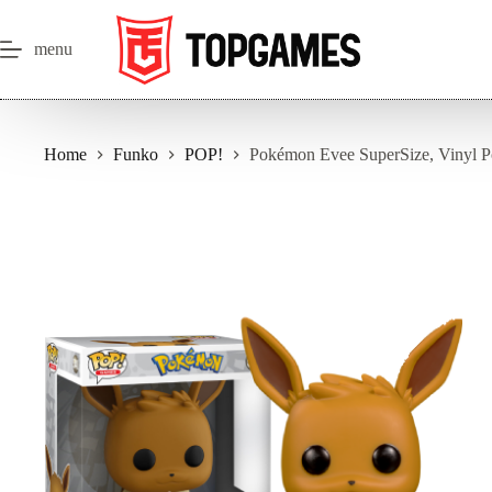
Salta
al
contenuto
menu
Home
Funko
POP!
Pokémon Evee SuperSize, Vinyl 