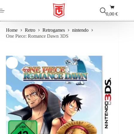
Salta
Carrello
al
contenuto
0,00
€
Home
Retro
Retrogames
nintendo
One Piece: Romance Dawn 3DS