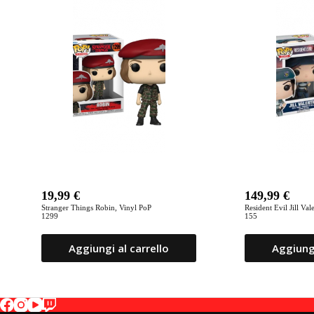
19,99
€
149,99
€
Stranger Things Robin, Vinyl PoP
Resident Evil Jill Va
1299
155
Aggiungi al carrello
Aggiungi