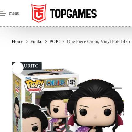
Salta
al
contenuto
menu
Home
Funko
POP!
One Piece Orobi, Vinyl PoP 1475
ESAURITO