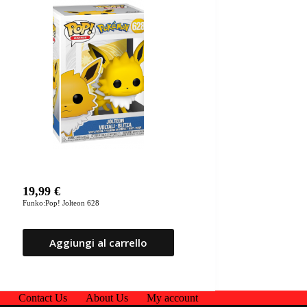
19,99
€
Funko:Pop! Jolteon 628
Aggiungi al carrello
p
Contact Us
About Us
My account