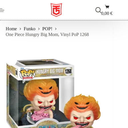
Salta
Carrello
al
contenuto
0,00
€
Home
Funko
POP!
One Piece Hungry Big Mom, Vinyl PoP 1268