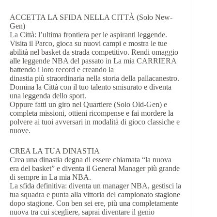
ACCETTA LA SFIDA NELLA CITTÀ (Solo New-
Gen)
La Città: l’ultima frontiera per le aspiranti leggende.
Visita il Parco, gioca su nuovi campi e mostra le tue
abilità nel basket da strada competitivo. Rendi omaggio
alle leggende NBA del passato in La mia CARRIERA
battendo i loro record e creando la
dinastia più straordinaria nella storia della pallacanestro.
Domina la Città con il tuo talento smisurato e diventa
una leggenda dello sport.
Oppure fatti un giro nel Quartiere (Solo Old-Gen) e
completa missioni, ottieni ricompense e fai mordere la
polvere ai tuoi avversari in modalità di gioco classiche e
nuove.
CREA LA TUA DINASTIA
Crea una dinastia degna di essere chiamata “la nuova
era del basket” e diventa il General Manager più grande
di sempre in La mia NBA.
La sfida definitiva: diventa un manager NBA, gestisci la
tua squadra e punta alla vittoria del campionato stagione
dopo stagione. Con ben sei ere, più una completamente
nuova tra cui scegliere, saprai diventare il genio