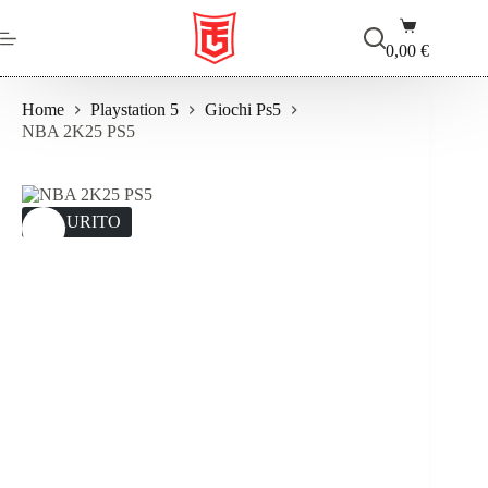
Salta
Carrello
al
contenuto
0,00
€
Home
Playstation 5
Giochi Ps5
NBA 2K25 PS5
ESAURITO