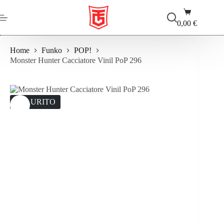
Salta
Carrello
al
contenuto
0,00
€
Home
Funko
POP!
Monster Hunter Cacciatore Vinil PoP 296
ESAURITO