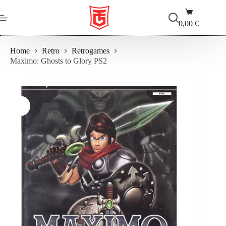
Salta
Carrello
al
contenuto
0,00
€
Home
Retro
Retrogames
Maximo: Ghosts to Glory PS2