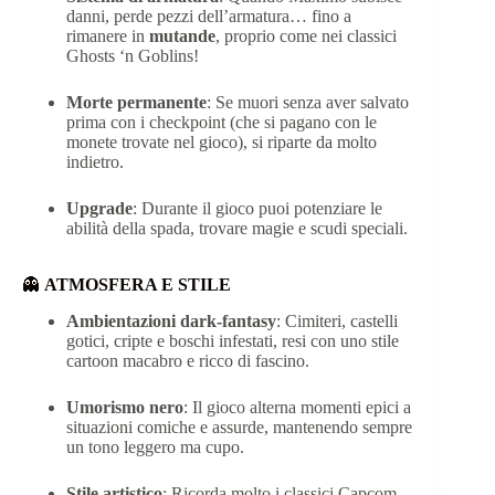
danni, perde pezzi dell’armatura… fino a
rimanere in
mutande
, proprio come nei classici
Ghosts ‘n Goblins!
Morte permanente
: Se muori senza aver salvato
prima con i checkpoint (che si pagano con le
monete trovate nel gioco), si riparte da molto
indietro.
Upgrade
: Durante il gioco puoi potenziare le
abilità della spada, trovare magie e scudi speciali.
👻
ATMOSFERA E STILE
Ambientazioni dark-fantasy
: Cimiteri, castelli
gotici, cripte e boschi infestati, resi con uno stile
cartoon macabro e ricco di fascino.
Umorismo nero
: Il gioco alterna momenti epici a
situazioni comiche e assurde, mantenendo sempre
un tono leggero ma cupo.
Stile artistico
: Ricorda molto i classici Capcom,