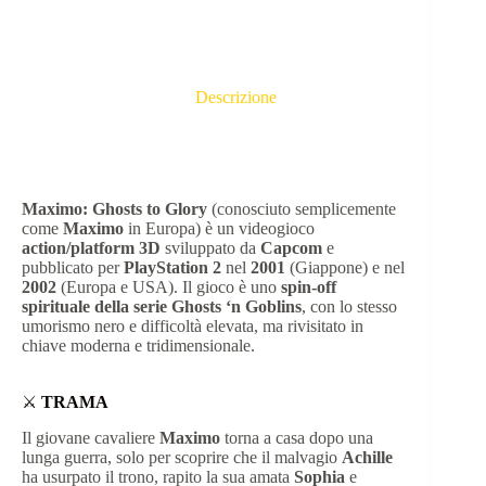
Descrizione
Maximo: Ghosts to Glory
(conosciuto semplicemente
come
Maximo
in Europa) è un videogioco
action/platform 3D
sviluppato da
Capcom
e
pubblicato per
PlayStation 2
nel
2001
(Giappone) e nel
2002
(Europa e USA). Il gioco è uno
spin-off
spirituale della serie Ghosts ‘n Goblins
, con lo stesso
umorismo nero e difficoltà elevata, ma rivisitato in
chiave moderna e tridimensionale.
⚔️
TRAMA
Il giovane cavaliere
Maximo
torna a casa dopo una
lunga guerra, solo per scoprire che il malvagio
Achille
ha usurpato il trono, rapito la sua amata
Sophia
e