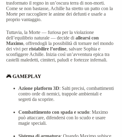
trasformato il regno in un’oscura terra di non-morti.
Come se non bastasse, Achille ha stretto un patto con la
Morte per raccogliere le anime dei defunti e usarle a
proprio vantaggio.
Tuttavia, la Morte — furiosa per la violazione
dell’equilibrio naturale — decide di
allearsi con
Maximo
, offrendogli la possibilità di tornare nel mondo
dei vivi per
ristabilire l’ordine
, salvare Sophia e
sconfiggere Achille. Inizia così un’avventura epica tra
castelli maledetti, cimiteri, paludi e fortezze infernali.
🎮
GAMEPLAY
Azione platform 3D
: Salti precisi, combattimenti
contro orde di nemici, trappole ambientali e
segreti da scoprire.
Combattimento con spada e scudo
: Maximo
può attaccare, difendersi con lo scudo e usare
magie speciali.
Sistema di armatura
: Quando Maximo subisce