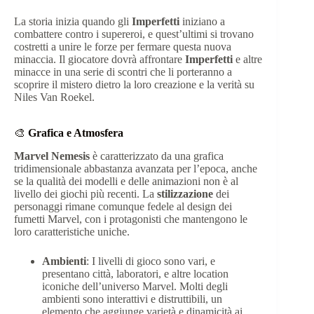
La storia inizia quando gli
Imperfetti
iniziano a
combattere contro i supereroi, e quest’ultimi si trovano
costretti a unire le forze per fermare questa nuova
minaccia. Il giocatore dovrà affrontare
Imperfetti
e altre
minacce in una serie di scontri che li porteranno a
scoprire il mistero dietro la loro creazione e la verità su
Niles Van Roekel.
🎨
Grafica e Atmosfera
Marvel Nemesis
è caratterizzato da una grafica
tridimensionale abbastanza avanzata per l’epoca, anche
se la qualità dei modelli e delle animazioni non è al
livello dei giochi più recenti. La
stilizzazione
dei
personaggi rimane comunque fedele al design dei
fumetti Marvel, con i protagonisti che mantengono le
loro caratteristiche uniche.
Ambienti
: I livelli di gioco sono vari, e
presentano città, laboratori, e altre location
iconiche dell’universo Marvel. Molti degli
ambienti sono interattivi e distruttibili, un
elemento che aggiunge varietà e dinamicità ai