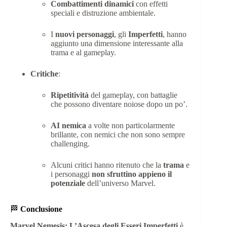
Combattimenti dinamici
con effetti
speciali e distruzione ambientale.
I
nuovi personaggi
, gli
Imperfetti
, hanno
aggiunto una dimensione interessante alla
trama e al gameplay.
Critiche
:
Ripetitività
del gameplay, con battaglie
che possono diventare noiose dopo un po’.
AI nemica
a volte non particolarmente
brillante, con nemici che non sono sempre
challenging.
Alcuni critici hanno ritenuto che la
trama
e
i personaggi
non sfruttino appieno il
potenziale
dell’universo Marvel.
🏁
Conclusione
Marvel Nemesis: L’Ascesa degli Esseri Imperfetti
è