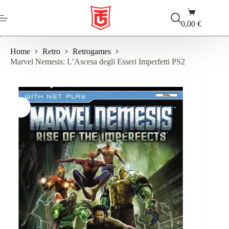
Salta
Carrello
al
contenuto
0,00
€
Home
Retro
Retrogames
Marvel Nemesis: L’Ascesa degli Esseri Imperfetti PS2