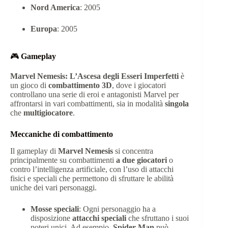
Nord America
: 2005
Europa
: 2005
🎮
Gameplay
Marvel Nemesis: L’Ascesa degli Esseri Imperfetti
è
un gioco di
combattimento 3D
, dove i giocatori
controllano una serie di eroi e antagonisti Marvel per
affrontarsi in vari combattimenti, sia in modalità
singola
che
multigiocatore
.
Meccaniche di combattimento
Il gameplay di
Marvel Nemesis
si concentra
principalmente su combattimenti
a due giocatori
o
contro l’intelligenza artificiale, con l’uso di attacchi
fisici e speciali che permettono di sfruttare le abilità
uniche dei vari personaggi.
Mosse speciali
: Ogni personaggio ha a
disposizione
attacchi speciali
che sfruttano i suoi
poteri unici. Ad esempio,
Spider-Man
può