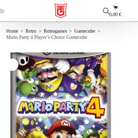
Salta
Carrello
al
contenuto
0,00
€
Home
Retro
Retrogames
Gamecube
Mario Party 4 Player’s Choice Gamecube