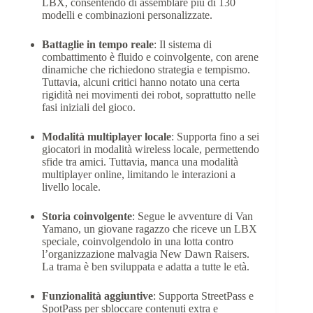
LBX, consentendo di assemblare più di 130
modelli e combinazioni personalizzate.​
Battaglie in tempo reale
:
Il sistema di
combattimento è fluido e coinvolgente, con arene
dinamiche che richiedono strategia e tempismo.
Tuttavia, alcuni critici hanno notato una certa
rigidità nei movimenti dei robot, soprattutto nelle
fasi iniziali del gioco.
Modalità multiplayer locale
:
Supporta fino a sei
giocatori in modalità wireless locale, permettendo
sfide tra amici.
Tuttavia, manca una modalità
multiplayer online, limitando le interazioni a
livello locale.
Storia coinvolgente
: Segue le avventure di Van
Yamano, un giovane ragazzo che riceve un LBX
speciale, coinvolgendolo in una lotta contro
l’organizzazione malvagia New Dawn Raisers.
La trama è ben sviluppata e adatta a tutte le età.​
Funzionalità aggiuntive
: Supporta StreetPass e
SpotPass per sbloccare contenuti extra e