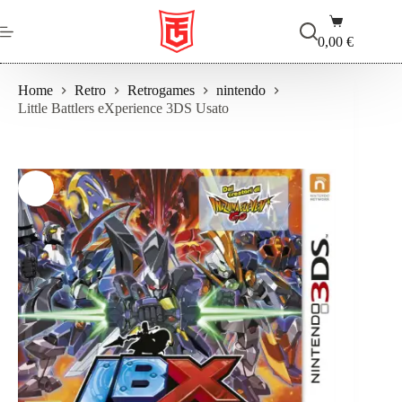
Salta
Carrello
al
contenuto
0,00
€
Home
Retro
Retrogames
nintendo
Little Battlers eXperience 3DS Usato