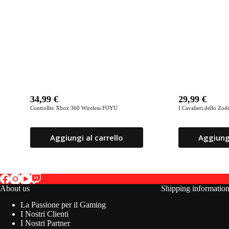
34,99
€
29,99
€
Controller Xbox 360 Wireless FOYU
​I Cavalieri dello Zo
Aggiungi al carrello
Aggiungi
About us
Shipping informatio
La Passione per il Gaming
I Nostri Clienti
I Nostri Partner