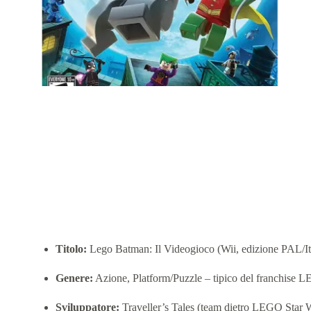
🎮 Dettagli del gioco
Titolo:
Lego Batman: Il Videogioco (Wii, edizione PAL/It
Genere:
Azione, Platform/Puzzle – tipico del franchise
Sviluppatore:
Traveller’s Tales (team dietro LEGO Star 