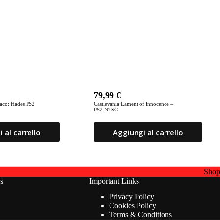
79,99
€
diaco: Hades PS2
Castlevania Lament of innocence –
PS2 NTSC
 al carrello
Aggiungi al carrello
Sho
ns
Important Links
Privacy Policy
Cookies Policy
Terms & Conditions