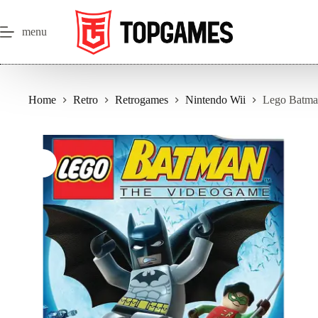
Salta
al
contenuto
menu
Home
Retro
Retrogames
Nintendo Wii
Lego Batman