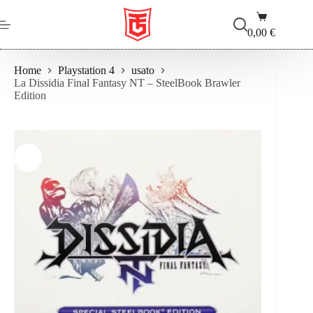
Salta
Carrello
al
contenuto
0,00
€
Home
Playstation 4
usato
La Dissidia Final Fantasy NT – SteelBook Brawler
Edition