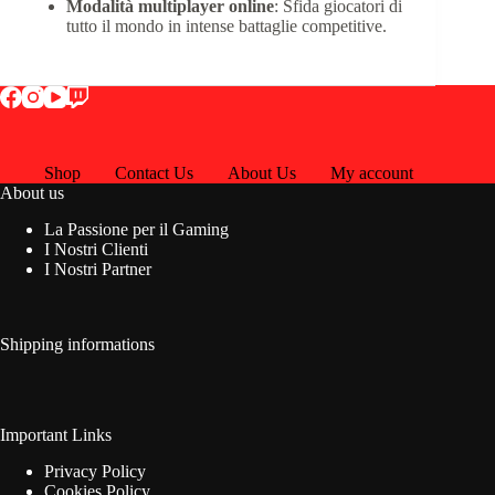
Modalità multiplayer online
: Sfida giocatori di
tutto il mondo in intense battaglie competitive.
Shop
Contact Us
About Us
My account
About us
La Passione per il Gaming
I Nostri Clienti
I Nostri Partner
Shipping informations
Important Links
Privacy Policy
Cookies Policy