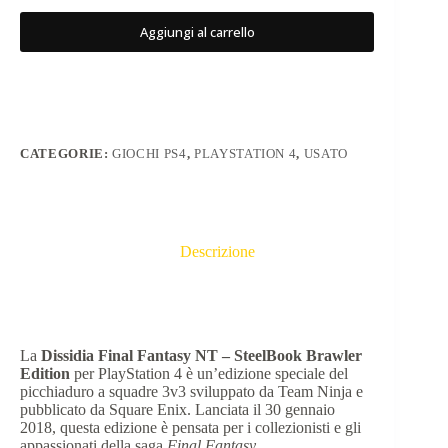
Aggiungi al carrello
CATEGORIE:
GIOCHI PS4
,
PLAYSTATION 4
,
USATO
Descrizione
La
Dissidia Final Fantasy NT – SteelBook Brawler
Edition
per PlayStation 4 è un’edizione speciale del
picchiaduro a squadre 3v3 sviluppato da Team Ninja e
pubblicato da Square Enix.
Lanciata il 30 gennaio
2018, questa edizione è pensata per i collezionisti e gli
appassionati della saga
Final Fantasy
.