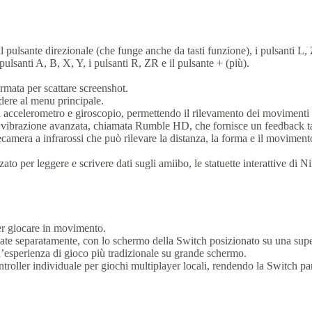
il pulsante direzionale (che funge anche da tasti funzione), i pulsanti L,
pulsanti A, B, X, Y, i pulsanti R, ZR e il pulsante + (più).
ermata per scattare screenshot.
dere al menu principale.
 accelerometro e giroscopio, permettendo il rilevamento dei movimenti p
 vibrazione avanzata, chiamata Rumble HD, che fornisce un feedback tatti
ecamera a infrarossi che può rilevare la distanza, la forma e il movimento 
ato per leggere e scrivere dati sugli amiibo, le statuette interattive di N
 per giocare in movimento.
zate separatamente, con lo schermo della Switch posizionato su una supe
n’esperienza di gioco più tradizionale su grande schermo.
roller individuale per giochi multiplayer locali, rendendo la Switch part