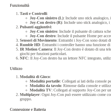
Funzionalità
Tasti e Controlli
:
Joy-Con sinistro (L)
: Include uno stick analogico, 
Joy-Con destro (R)
: Include uno stick analogico, i 
Pulsanti aggiuntivi
:
Joy-Con sinistro
: Include il pulsante di cattura sch
Joy-Con destro
: Include il pulsante Home per acce
Sensori di Movimento
: Entrambi i Joy-Con sono dotati di
Rumble HD
: Entrambi i controller hanno una funzione di
IR Motion Camera
: Il Joy-Con destro è dotato di una tel
giochi per funzioni particolari.
NFC
: Il Joy-Con destro ha un lettore NFC integrato, utilizz
Utilizzo
Modalità di Gioco
:
Modalità portatile
: Collegati ai lati della console
Modalità da tavolo
: Rimosse dalla console e utiliz
Modalità TV
: Collegati al supporto Joy-Con per u
Multiplayer
: Ogni Joy-Con può essere utilizzato come cont
gruppo.
Connessione e Batteria