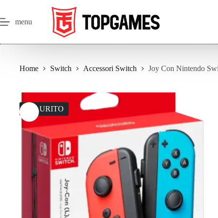
Salta
al
contenuto
menu
Home
Switch
Accessori Switch
Joy Con Nintendo Swit
ESAURITO