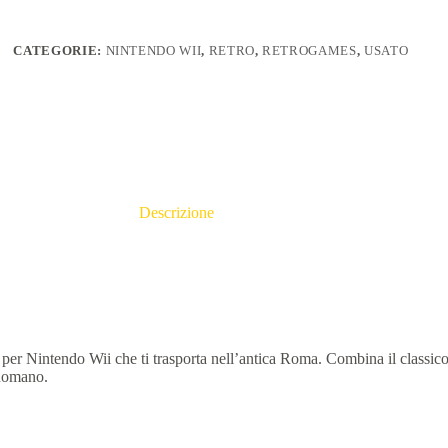
CATEGORIE:
NINTENDO WII
,
RETRO
,
RETROGAMES
,
USATO
Descrizione
uisci l’Impero con Puzzle Avvincenti
er Nintendo Wii che ti trasporta nell’antica Roma.
Combina il classic
 Romano.