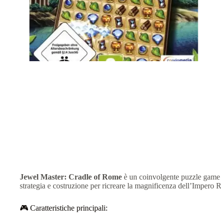
🏛️ Jewel Master: Cradle of Rome – Nintendo Wii (PAL) – Costr
Jewel Master: Cradle of Rome
è un coinvolgente puzzle game p
strategia e costruzione per ricreare la magnificenza dell’Impero
🎮 Caratteristiche principali: