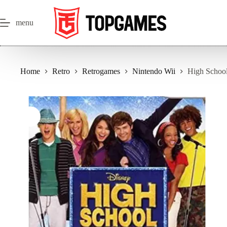
Salta
al
contenuto
menu
Home
Retro
Retrogames
Nintendo Wii
High School