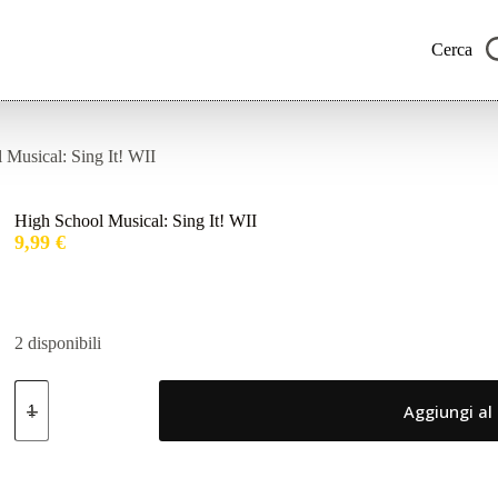
Cerca
 Musical: Sing It! WII
High School Musical: Sing It! WII
9,99
€
2 disponibili
High
School
Aggiungi al 
Musical:
Sing
It!
WII