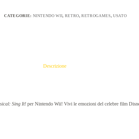
quantità
CATEGORIE:
NINTENDO WII
,
RETRO
,
RETROGAMES
,
USATO
Descrizione
cal: Sing It!
per Nintendo Wii! Vivi le emozioni del celebre film Disne