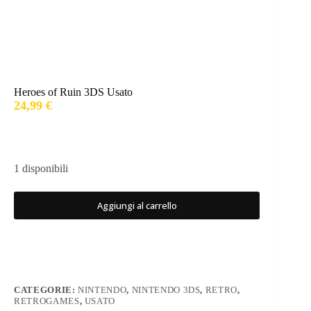
Heroes of Ruin 3DS Usato
24,99
€
1 disponibili
Aggiungi al carrello
CATEGORIE:
NINTENDO
,
NINTENDO 3DS
,
RETRO
,
RETROGAMES
,
USATO