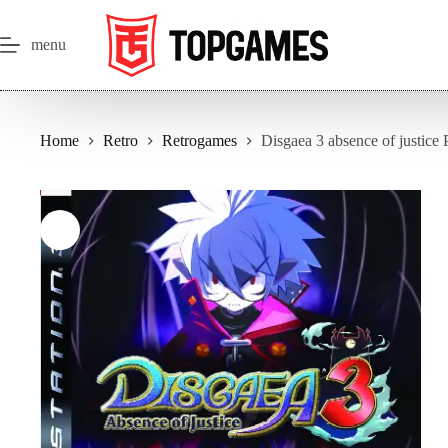
Salta
al
contenuto
menu
Home
Retro
Retrogames
Disgaea 3 absence of justice