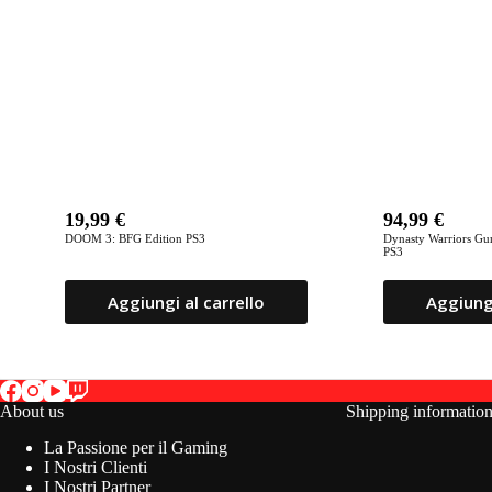
19,99
€
94,99
€
DOOM 3: BFG Edition PS3
Dynasty Warriors G
PS3
Aggiungi al carrello
Aggiungi
About us
Shipping informatio
La Passione per il Gaming
I Nostri Clienti
I Nostri Partner