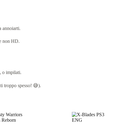
a annoiarti.
 se non HD.
, o impilati.
ati troppo spesso! 😅).