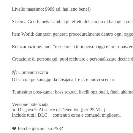
Livello massimo: 9999 (sì, hai letto bene!)
Sistema Geo Panels: cambia gli effetti del campo di battaglia con 
Item World: dungeon generati proceduralmente dentro ogni ogget
Reincarnazione: puoi “resettare” i tuoi personaggi e farli rinascere
Creazione di personaggi: puoi reclutare e personalizzare decine di
📦 Contenuti Extra
DLC con personaggi da Disgaea 1 e 2, e nuovi scenari.
Tantissimo post-game: boss segreti, livelli opzionali, finali alterna
Versione potenziata:
🔹 Disgaea 3: Absence of Detention (per PS Vita)
Include tutti i DLC + contenuti extra e comandi migliorati.
❤️ Perché giocarci su PS3?