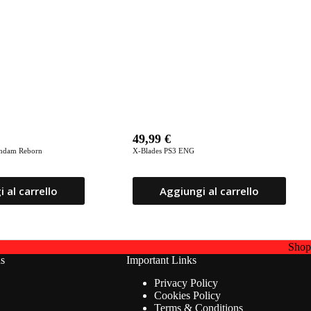
49,99
€
undam Reborn
X-Blades PS3 ENG
 al carrello
Aggiungi al carrello
Sho
ns
Important Links
Privacy Policy
Cookies Policy
Terms & Conditions