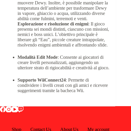
muovere Dewy.
Inoltre, è possibile manipolare la
temperatura dell’ambiente per trasformare Dewy
in vapore, ghiaccio o acqua, utilizzando diverse
abilità come fulmini, terremoti e venti.
Esplorazione e risoluzione di enigmi
:
Il gioco
presenta sei mondi distinti, ciascuno con missioni,
nemici e boss unici.
L’obiettivo principale è
liberare gli “Eau”, piccole creature intrappolate,
risolvendo enigmi ambientali e affrontando sfide.
Modalità Edit Mode
:
Consente ai giocatori di
creare livelli personalizzati, aggiungendo un
ulteriore strato di rigiocabilità e creatività al gioco.
Supporto WiiConnect24
:
Permette di
condividere i livelli creati con gli amici e ricevere
suggerimenti tramite la bacheca Wii.
Shop
Contact Us
About Us
My account