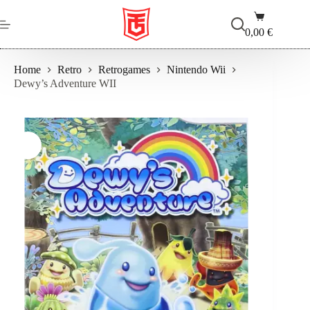
Salta
Carrello
al
contenuto
0,00
€
Home
Retro
Retrogames
Nintendo Wii
Dewy’s Adventure WII