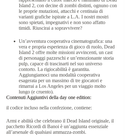
Island 2, con decine di zombi distinti, ognuno con
le proprie mutazioni, attacchi e centinaia di
varianti grafiche ispirate a L.A. I nostri mostri
sono spietati, impegnativi e non sono affatto
timidi. Riuscirai a sopravvivere?
Un’avventura cooperativa cinematografica: una
vera e propria esperienza di gioco di ruolo, Dead
Island 2 offre molte missioni avvincenti, un cast
di personaggi pazzeschi e un’emozionante storia
pulp, capace di trascinarti nel suo universo
contorto. La rigiocabilità è garantita.
Aggiungiamoci una modalità cooperativa
esagerata per un massimo di tre giocatori e
rimarrai a Los Angeles per un viaggio molto
lungo (e cruento).
Contenuti Aggiuntivi della day one edition:
il codice incluso nella confezione, contiene:
Armi e abilità che celebrano il Dead Island originale, il
pacchetto Ricordi di Banoi è un’aggiunta essenziale
all’arsenale di qualsiasi ammazza-zombi.