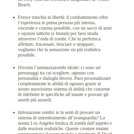
Beach.
Feroce mischia in libertà: il combattimento offre
l’esperienza in prima persona più intensa,
viscerale e cruenta possibile, con un sacco di armi
e opzioni tattiche (e brutali) per farsi strada
attraverso l’orda di zombi. Che tu preferisca
affettare, fracassare, bruciare o strappare,
vogliamo che la sensazione sia più realistica
possibile.
Diventa l’ammazzazombi ideale: ci sono sei
personaggi tra cui scegliere, ognuno con
personalità e dialoghi diversi. Puoi personalizzare
completamente le abilità di ognuno grazie al
nostro nuovissimo sistema di abilità che consente
di ridefinire le specifiche all’istante e provare gli
assetti più assurdi.
Infestazione zombi: te la senti di provare un
sistema di smembramento all’avanguardia? La
nostra Los Angeles brulica di zombi dall’aspetto e
dalle reazioni realistiche. Queste creature mutate
rappresentano il cuore marcio e rianimato di Dead