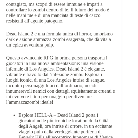
contagiato, ma scopri di essere immune e impari a
controllare lo zombi dentro di te. Il futuro del modo è
nelle mani tue e di una manciata di teste di cazzo
resistenti all’agente patogeno.
Dead Island 2 è una formula unica di horror, umorismo
dark e azione ammazza-zombi esagerata, che dà vita a
un’epica avventura pulp.
Questo avvincente RPG in prima persona trasporta i
giocatori in una nuova ambientazione: una visione
infernale di Los Angeles. Dead Island 2 è elegante,
vibrante e travolto dall’infezione zombi. Esplora i
luoghi iconici di una Los Angeles intrisa di sangue,
incontra personaggi fuori dall’ordinario, uccidi
innumerevoli nemici con dettagli squisitamente cruenti e
fai evolvere il tuo personaggio per diventare
l’ammazzazombi ideale!
Esplora HELL-A – Dead Island 2 porta i
giocatori nelle più iconiche location della Città
degli Angeli, ora intrise di orrore, in un eccitante
viaggio pulp dalla verdeggiante periferia di
Beverly Hills all’eccentrico lungomare di Venice