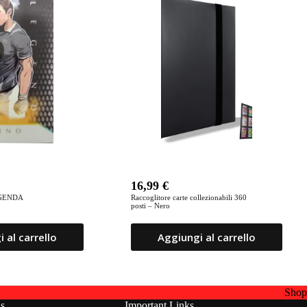
16,99
€
EGENDA
Raccoglitore carte collezionabili 360
posti – Nero
 al carrello
Aggiungi al carrello
Sho
ns
Important Links