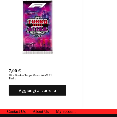
7,00
€
10 x Bustine Topps Match AttaX F1
Turbo
Aggiungi al carrello
p
Contact Us
About Us
My account