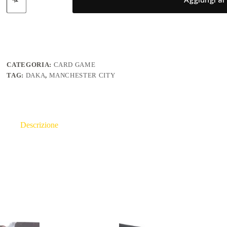
Audience
24/25
Manchester
City
quantità
CATEGORIA:
CARD GAME
TAG:
DAKA
,
MANCHESTER CITY
Descrizione
Informazioni aggiuntive