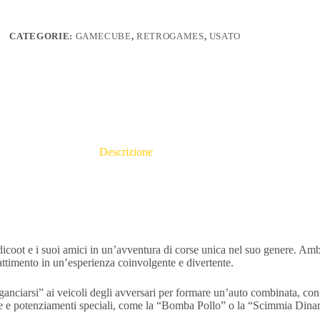
CATEGORIE:
GAMECUBE
,
RETROGAMES
,
USATO
Descrizione
coot e i suoi amici in un’avventura di corse unica nel suo genere.
Ambi
ttimento in un’esperienza coinvolgente e divertente.
gganciarsi” ai veicoli degli avversari per formare un’auto combinata, co
 e potenziamenti speciali, come la “Bomba Pollo” o la “Scimmia Dinamit