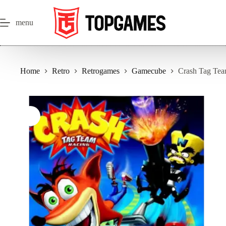
Salta
al
contenuto
menu
Home
Retro
Retrogames
Gamecube
Crash Tag Te