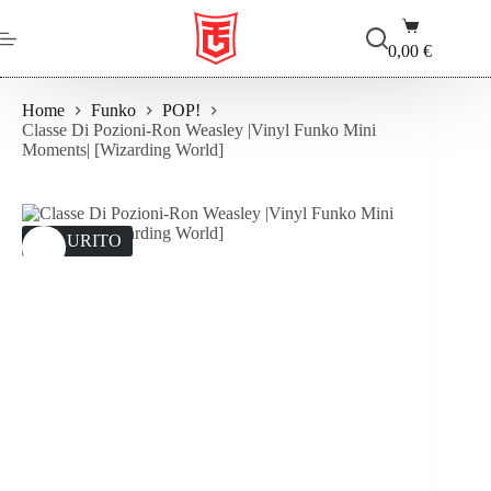
Salta
Carrello
al
contenuto
0,00
€
Home
Funko
POP!
Classe Di Pozioni-Ron Weasley |Vinyl Funko Mini
Moments| [Wizarding World]
ESAURITO