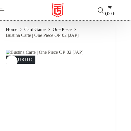
Salta
Carrello
al
contenuto
0,00
€
Home
Card Game
One Piece
Bustina Carte | One Piece OP-02 [JAP]
ESAURITO