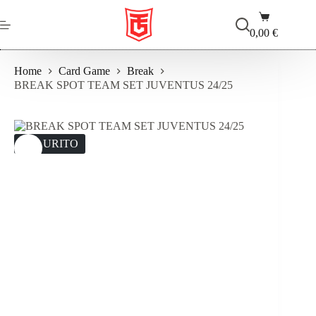
Salta
Carrello
al
contenuto
0,00
€
Home
Card Game
Break
BREAK SPOT TEAM SET JUVENTUS 24/25
ESAURITO