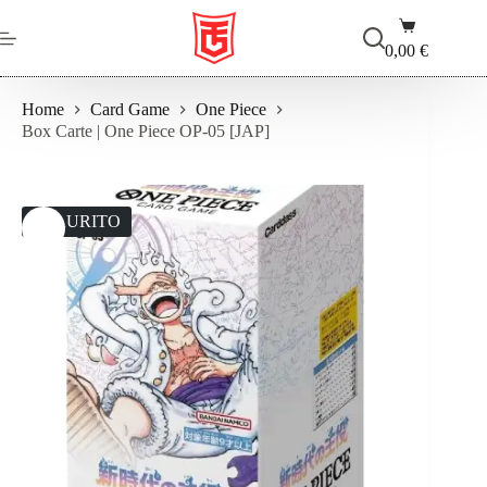
Salta
Carrello
al
contenuto
0,00
€
Home
Card Game
One Piece
Box Carte | One Piece OP-05 [JAP]
ESAURITO