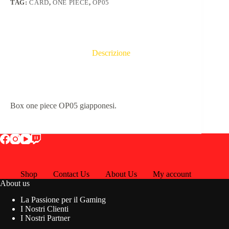
TAG:
CARD
,
ONE PIECE
,
OP05
Descrizione
Box one piece OP05 giapponesi.
Shop
Contact Us
About Us
My account
About us
La Passione per il Gaming
I Nostri Clienti
I Nostri Partner