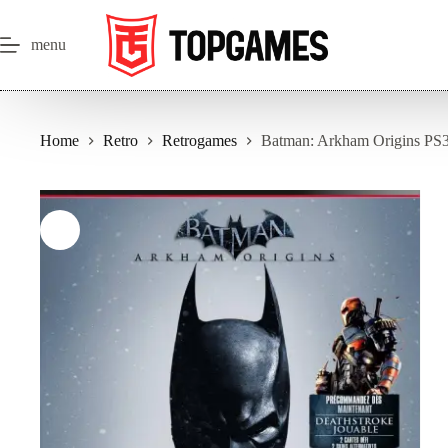
Salta
al
contenuto
menu
Home
Retro
Retrogames
Batman: Arkham Origins PS