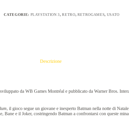
CATEGORIE:
PLAYSTATION 3
,
RETRO
,
RETROGAMES
,
USATO
Descrizione
sviluppato da WB Games Montréal e pubblicato da Warner Bros. Intera
lum
, il gioco segue un giovane e inesperto Batman nella notte di Natal
troke, Bane e il Joker, costringendo Batman a confrontarsi con queste min