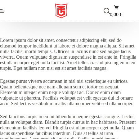
Salta
Carrello
al
contenuto
0,00
€
Lorem ipsum dolor sit amet, consectetur adipiscing elit, sed do
eiusmod tempor incididunt ut labore et dolore magna aliqua. Sit amet
nulla facilisi morbi tempus. Ultrices in iaculis nunc sed augue lacus
viverra. Quam vulputate dignissim suspendisse in est ante in. Fringilla
est ullamcorper eget nulla facilisi. Amet tellus cras adipiscing enim eu
turpis. Eget nullam non nisi est sit amet facilisis magna.
Egestas purus viverra accumsan in nisl nisi scelerisque eu ultrices.
Quam pellentesque nec nam aliquam sem et tortor consequat.
Elementum integer enim neque volutpat ac. Donec enim diam
vulputate ut pharetra. Facilisis volutpat est velit egestas dui id ornare
arcu. Sed lectus vestibulum mattis ullamcorper velit sed ullamcorper.
Sed faucibus turpis in eu mi bibendum neque egestas congue. Lectus
nulla at volutpat diam. Blandit turpis cursus in hac habitasse. Praesent
elementum facilisis leo vel fringilla est ullamcorper eget nulla. Quam
lacus suspendisse faucibus interdum. Duis at tellus at urna
condimentum. Accumsan sit amet nulla facilisi morbi tempus.